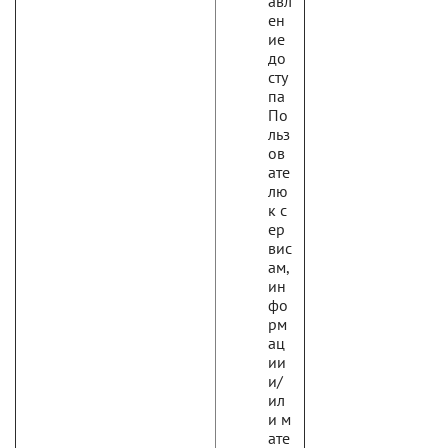
авл
ен
ие
до
сту
па
По
льз
ов
ате
лю
к с
ер
вис
ам,
ин
фо
рм
ац
ии
и/
ил
и м
ате