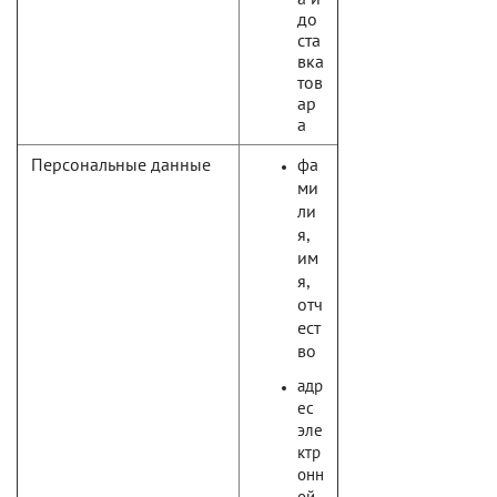
до
ста
вка
тов
ар
а
Персональные данные
фа
ми
ли
я,
им
я,
отч
ест
во
адр
ес
эле
ктр
онн
ой