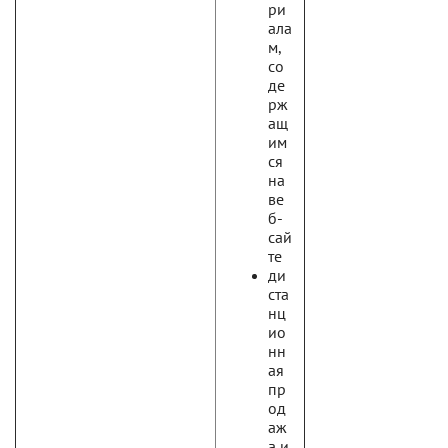
ри
ала
м,
со
де
рж
ащ
им
ся
на
ве
б-
сай
те
ди
ста
нц
ио
нн
ая
пр
од
аж
а и