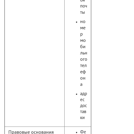
поч
ты
но
ме
р
мо
би
льн
ого
тел
еф
он
а
адр
ес
дос
тав
ки
Правовые основания
Фе