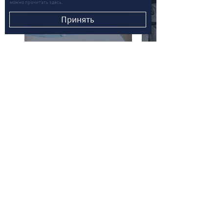
можно прочитать здесь.
Принять
Детские
Товары
товары
для дома