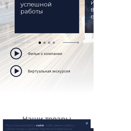
изделий
успешной
выпускается
работы
ежегодно
Фильм о компании
Виртуальная экскурсия
Наши товары
Мы используем файлы
cookie
, чтобы сделать работу с
сайтом проще и удобнее. Подробную информацию